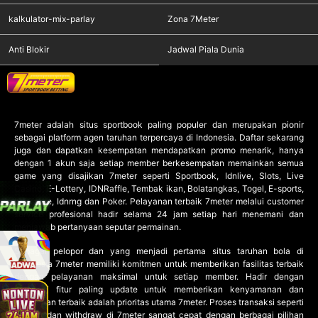
kalkulator-mix-parlay
Zona 7Meter
Anti Blokir
Jadwal Piala Dunia
7meter
adalah situs sportbook paling populer dan merupakan pionir
sebagai platform agen taruhan terpercaya di Indonesia. Daftar sekarang
juga dan dapatkan kesempatan mendapatkan promo menarik, hanya
dengan 1 akun saja setiap member berkesempatan memainkan semua
game yang disajikan 7meter seperti Sportbook, Idnlive, Slots, Live
Casino, E-Lottery, IDNRaffle, Tembak ikan, Bolatangkas, Togel, E-sports,
IDNTrade, Idnrng dan Poker. Pelayanan terbaik 7meter melalui customer
service profesional hadir selama 24 jam setiap hari menemani dan
menjawab pertanyaan seputar permainan.
Sebagai pelopor dan yang menjadi pertama situs taruhan bola di
Indonesia 7meter memiliki komitmen untuk memberikan fasilitas terbaik
dengan pelayanan maksimal untuk setiap member. Hadir dengan
berbagai fitur paling update untuk memberikan kenyamanan dan
keamanan terbaik adalah prioritas utama 7meter. Proses transaksi seperti
deposit dan withdraw di 7meter sangat cepat dengan berbagai pilihan