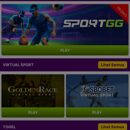
PROMO
PLAY
VIRTUAL SPORT
Lihat Semua
PLAY
PLAY
TOGEL
Lihat Semua