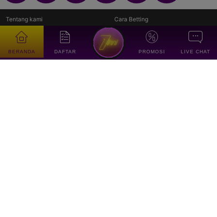
Tentang kami
Cara Betting
Link 7meter
mobile
BERANDA
DAFTAR
PROMOSI
LIVE CHAT
kalkulator-mix-parlay
Zona 7Meter
Anti Blokir
7meter
adalah situs sportbook paling populer dan merupakan pionir
sebagai platform agen taruhan terpercaya di Indonesia. Daftar sekarang
juga dan dapatkan kesempatan mendapatkan promo menarik, hanya
dengan 1 akun saja setiap member berkesempatan memainkan semua
game yang disajikan 7meter seperti Sportbook, Idnlive, Slots, Live
Casino, E-Lottery, IDNRaffle, Tembak ikan, Bolatangkas, Togel, E-sports,
IDNTrade, Idnrng dan Poker. Pelayanan terbaik 7meter melalui customer
service profesional hadir selama 24 jam setiap hari menemani dan
menjawab pertanyaan seputar permainan.