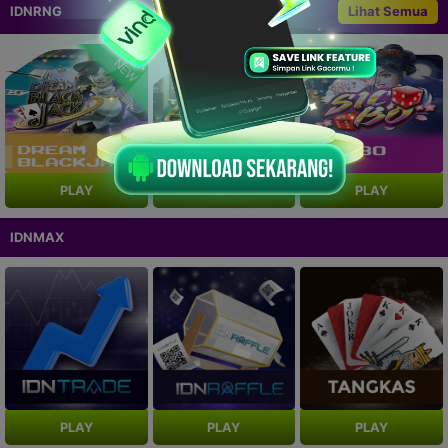
IDNRNG
Lihat Semua
NEW
NEW
PLAY
PLAY
PLAY
IDNMAX
PLAY
PLAY
PLAY