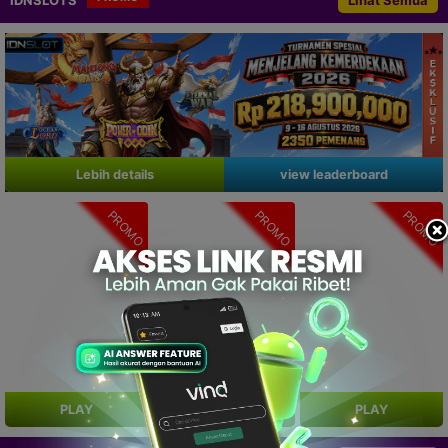
Lebih details
view leaderboard
PROMO
PROMO
PROMO
PLAY
PLAY
PLAY