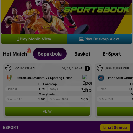
Play Mobile View
Play Desktop View
Hot Match
Sepakbola
Basket
E-Sport
LIGA PORTUGAL
09/08, 2:30 AM
UEFA SUPER CUP
Estrela da Amadora
VS
Sporting Lisbon
Paris Saint Germ
FT.Handicap
F
1.75
-1.75
-0
Home 0
Away 0
Home 0
Over/Under
O
-1.06
-1.05
-1
Di Atas 3.00
Di Bawah 3.00
Di Atas 2.50
PLAY
ESPORT
Lihat Semua